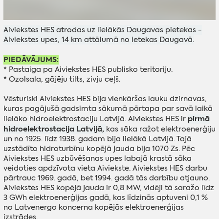
Aiviekstes HES atrodas uz lielākās Daugavas pietekas -
Aiviekstes upes, 14 km attālumā no ietekas Daugavā.
PIEDĀVĀJUMS:
* Pastaiga pa Aiviekstes HES publisko teritoriju.
* Ozolsala, gājēju tilts, zivju ceļš.
Vēsturiski Aiviekstes HES bija vienkāršas lauku dzirnavas,
kuras pagājušā gadsimta sākumā pārtapa par savā laikā
pirmā
lielāko hidroelektrostaciju Latvijā.
Aiviekstes HES ir
hidroelektrostacija Latvijā,
kas sāka ražot elektroenerģiju
un no 1925. līdz 1938. gadam bija lielākā Latvijā. Tajā
uzstādīto hidroturbīnu kopējā jauda bija 1070 Zs. Pēc
Aiviekstes HES uzbūvēšanas upes labajā krastā sāka
veidoties apdzīvota vieta Aiviekste. Aiviekstes HES darbu
pārtrauc 1969. gadā, bet 1994. gadā tās darbību atjauno.
Aiviekstes HES kopējā jauda ir 0,8 MW, vidēji tā saražo līdz
3 GWh elektroenerģijas gadā, kas līdzinās aptuveni 0,1 %
no Latvenergo koncerna kopējās elektroenerģijas
izstrādes.