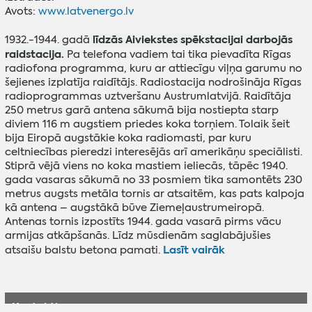
Avots:
www.latvenergo.lv
līdzās Aiviekstes spēkstacijai darbojās
1932.-1944. gadā
raidstacija.
P
a telefona vadiem tai tika pievadīta Rīgas
radiofona programma, kuru ar attiecīgu viļņa garumu no
šejienes izplatīja raidītājs. Radiostacija nodrošināja Rīgas
radioprogrammas uztveršanu Austrumlatvijā. Raidītāja
250 metrus garā antena sākumā bija nostiepta starp
diviem 116 m augstiem priedes koka torņiem. Tolaik šeit
bija Eiropā augstākie koka radiomasti, par kuru
celtniecības pieredzi interesējās arī amerikāņu speciālisti.
Stiprā vējā viens no koka mastiem ieliecās, tāpēc 1940.
gada vasaras sākumā no 33 posmiem tika samontēts 230
metrus augsts metāla tornis ar atsaitēm, kas pats kalpoja
kā antena – augstākā būve Ziemeļaustrumeiropā.
Antenas tornis izpostīts 1944. gada vasarā pirms vācu
armijas atkāpšanās. Līdz mūsdienām saglabājušies
Lasīt vairāk
atsaišu balstu betona pamati.
Kontakti: