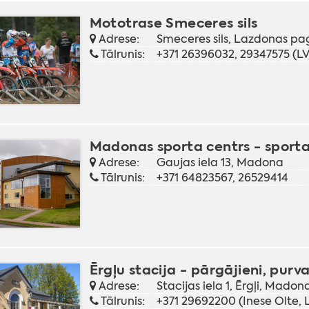
Mototrase Smeceres sils
Adrese:
Smeceres sils, Lazdonas p
Tālrunis:
+371 26396032, 29347575 (LV,
Madonas sporta centrs - sporta 
Adrese:
Gaujas iela 13, Madona
Tālrunis:
+371 64823567, 26529414
Ērgļu stacija - pārgājieni, purva
Adrese:
Stacijas iela 1, Ērgļi, Mado
Tālrunis:
+371 29692200 (Inese Olte, L