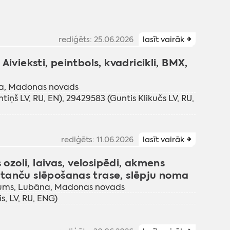
rediģēts: 25.06.2026
lasīt vairāk
ivieksti, peintbols, kvadricikli, BMX,
a, Madonas novads
iņš LV, RU, EN), 29429583 (Guntis Klikučs LV, RU,
rediģēts: 11.06.2026
lasīt vairāk
 ozoli, laivas, velosipēdi, akmens
tanču slēpošanas trase, slēpju noma
ojums, Lubāna, Madonas novads
s, LV, RU, ENG)