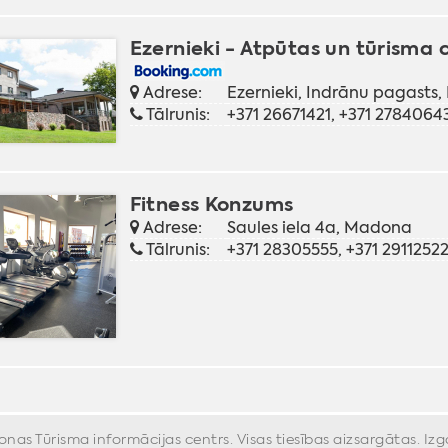
Ezernieki - Atpūtas un tūrisma c
Adrese:
Ezernieki, Indrānu pagasts
Tālrunis:
+371 26671421, +371 27840643
Fitness Konzums
Adrese:
Saules iela 4a, Madona
Tālrunis:
+371 28305555, +371 2911252
s Tūrisma informācijas centrs. Visas tiesības aizsargātas. Iz