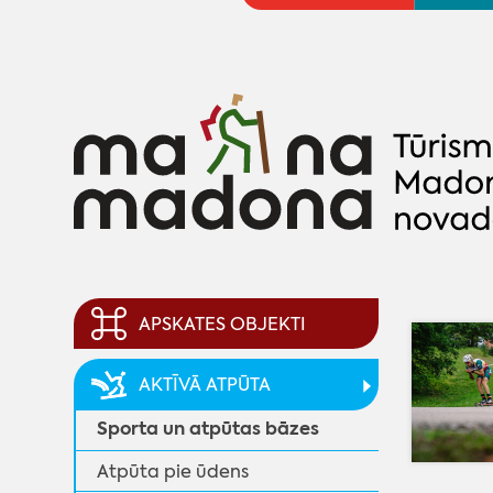
APSKATES OBJEKTI
AKTĪVĀ ATPŪTA
Sporta un atpūtas bāzes
Atpūta pie ūdens