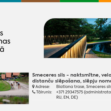
Smeceres sils - naktsmītne, vel
distanču slēpošana, slēpju nom
Adrese:
Biatlona trase, Smeceres si
Tālrunis:
+371 29347575 (administrator
RU, EN, DE)