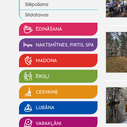
Slēpošana
Slidotavas
ĒDINĀŠANA
NAKTSMĪTNES, PIRTIS, SPA
MADONA
ĒRGĻI
CESVAINE
LUBĀNA
VARAKĻĀNI