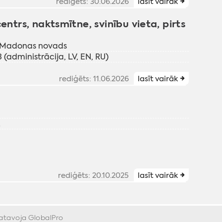
rediģēts: 30.06.2026
lasīt vairāk
entrs, naktsmītne, svinību vieta, pirts
, Madonas novads
 (administrācija, LV, EN, RU)
rediģēts: 11.06.2026
lasīt vairāk
2
rediģēts: 20.10.2025
lasīt vairāk
gatavoja
GlobalPro
»