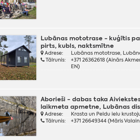
Lubānas mototrase - kuģītis pa A
pirts, kubls, naktsmītne
Adrese:
Lubānas mototrase, Lubān
Tālrunis:
+371 26362618 (Ainārs Akment
EN)
Aborieši - dabas taka Aiviekstes
laikmeta apmetne, Lubānas dis
Adrese:
Krasta un Peldu ielu krust
Tālrunis:
+371 26649344 (Māris Valaini