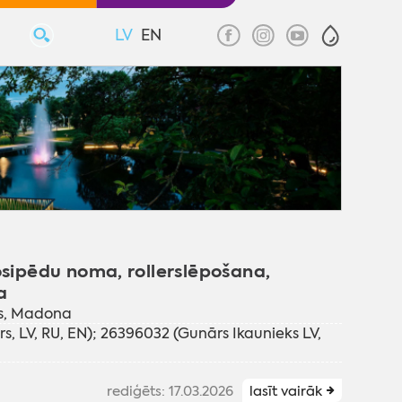
LV
EN
osipēdu noma, rollerslēpošana,
a
ls, Madona
s, LV, RU, EN); 26396032 (Gunārs Ikaunieks LV,
rediģēts: 17.03.2026
lasīt vairāk