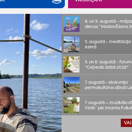
8. un 9. augustā - māja
dienas “MadonĒšana 2
5. augustā - meditācija
ezerā
5. un 6. augustā - foru
"Ceļvedis dabā 2026"
7. augustā - ekskursija
permakultūras dārzā Li
7. augustā – muzikāla sā
Vinils” pie Imanta Pulk
VA