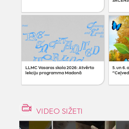
SACENS
LLMC Vasaras skola 2026: Atvērto
5. un 6.
lekciju programma Madonā
"Ceļved
VIDEO SIŽETI