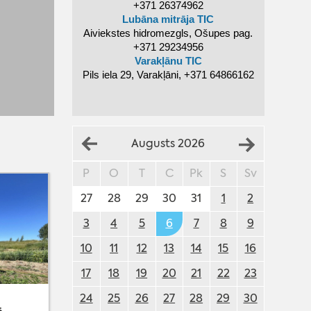
+371 26374962
Lubāna mitrāja TIC
Aiviekstes hidromezgls, Ošupes pag.
+371 29234956
Varakļānu TIC
Pils iela 29, Varakļāni, +371 64866162
Augusts 2026
P
O
T
C
Pk
S
Sv
27
28
29
30
31
1
2
3
4
5
6
7
8
9
10
11
12
13
14
15
16
17
18
19
20
21
22
23
24
25
26
27
28
29
30
Varakļānu pilsētas svētki 2026
7. aug