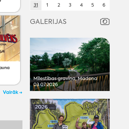
ē
Vinils
31
1
2
3
4
5
6
GALERIJAS
Jauna
Kinoseanss ''Odiseja''
„Dzied
skvēri
Mīlestības graviņa, Madona
03.07.2026
Vairāk