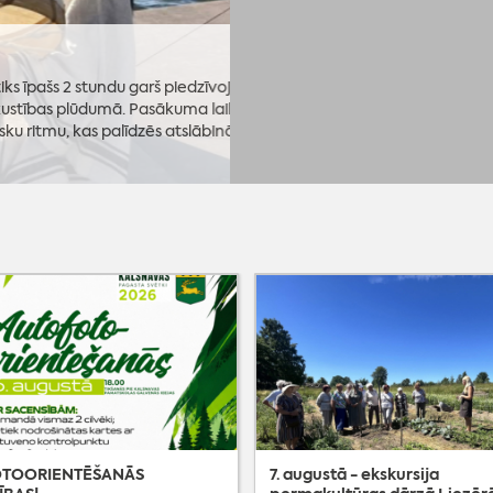
 2 stundu garš piedzīvojums,
s plūdumā. Pasākuma laikā
 kas palīdzēs atslābināties
TOORIENTĒŠANĀS
7. augustā - ekskursija