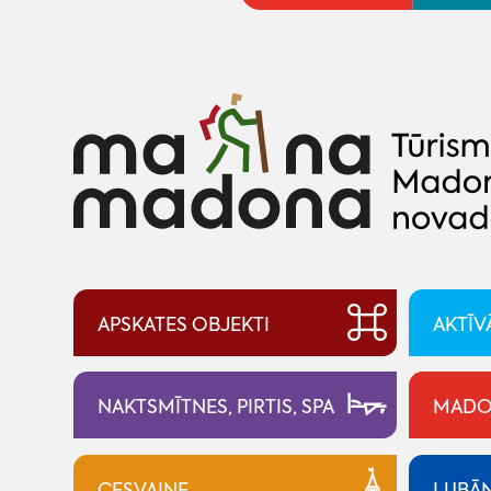
APSKATES OBJEKTI
AKTĪV
NAKTSMĪTNES, PIRTIS, SPA
MADO
CESVAINE
LUBĀ