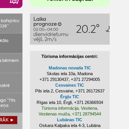
Laika
prognoze
s kafejnīcu
20.2°
02:00–04:00
026”
dienvidrietumu
vējš, 2m/s
Vārda dienas:
Askolds,
 Kāla
Aisma
Tūrisma informācijas centri:
ms bērniem
Madonas novada TIC
Skolas iela 10a, Madona
+371 29130437, +371 27294005
ezērē
Cesvaines TIC
Pils iela 2, Cesvaine,
+371 26172637
Ērgļu TIC
ga “Tīrs
Rīgas iela 10, Ērgļi,
+371 26366934
steņa
Tūrisma informācija. Vestiena,
Vestienas muiža, +371 28794544
IRĀK ►
Lubānas TIC
Oskara Kalpaka iela 4-3, Lubāna