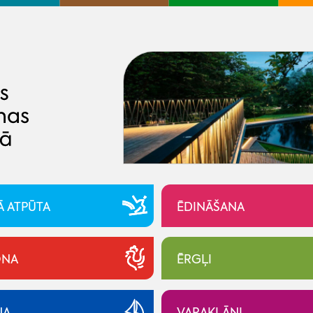
Ā ATPŪTA
ĒDINĀŠANA
NA
ĒRGĻI
NA
VARAKĻĀNI