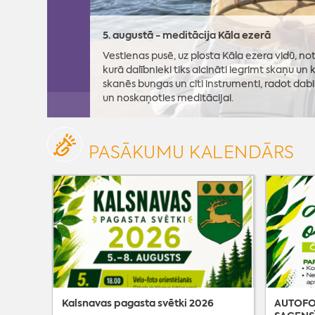
5. augustā - meditācija Kāla ezerā
Vestienas pusē, uz plosta Kāla ezera vidū, notiks īpašs
kurā dalībnieki tiks aicināti iegrimt skaņu un kustība
skanēs bungas un citi instrumenti, radot dabisku ritmu,
un noskaņoties meditācijai.
PASĀKUMU KALENDĀRS
Kalsnavas pagasta svētki 2026
AUTOFO