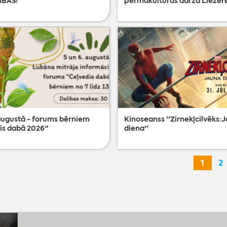
ĪBAS!
permakultūras dārzā Liezēr
 augustā - forums bērniem
Kinoseanss ''Zirnekļcilvēks:
is dabā 2026"
diena''
1
2