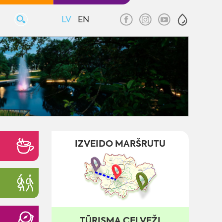
LV
EN
IZVEIDO MARŠRUTU
TŪRISMA CEĻVEŽI