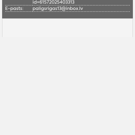
id=61572025403313
E-pasts:
paligsrigas13@inbox.lv
Lai skatītu šo Google karti, nepieciešams
iespējot sociālās sīkdatnes.
Pielāgot sīkdatnes