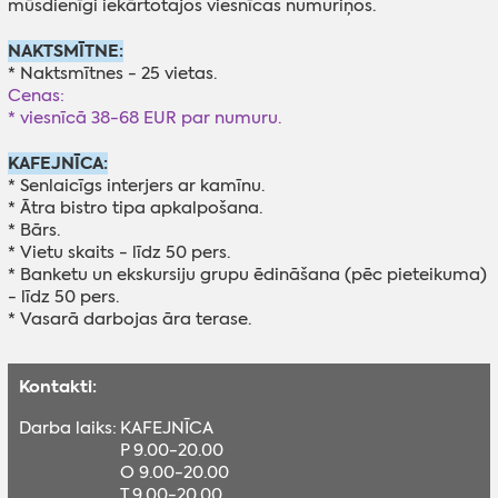
mūsdienīgi iekārtotajos viesnīcas numuriņos.
NAKTSMĪTNE:
* Naktsmītnes - 25 vietas.
Cenas:
* viesnīcā 38-68 EUR par numuru.
KAFEJNĪCA:
* Senlaicīgs interjers ar kamīnu.
* Ātra bistro tipa apkalpošana.
* Bārs.
* Vietu skaits - līdz 50 pers.
* Banketu un ekskursiju grupu ēdināšana (pēc pieteikuma)
- līdz 50 pers.
* Vasarā darbojas āra terase.
Kontakti:
Darba laiks:
KAFEJNĪCA
P 9.00-20.00
O 9.00-20.00
T 9.00-20.00