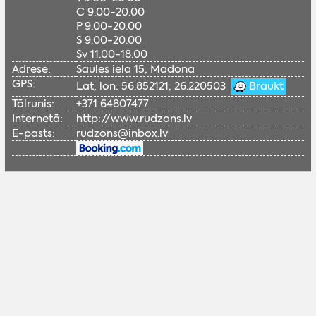
C 9.00-20.00
P 9.00-20.00
S 9.00-20.00
Sv 11.00-18.00
Adrese:
Saules iela 15, Madona
GPS:
Lat, lon: 56.852121, 26.220503
Braukt
Tālrunis:
+371 64807477
Internetā:
http://www.rudzons.lv
E-pasts:
rudzons@inbox.lv
Lai skatītu šo Google karti, nepieciešams
iespējot sociālās sīkdatnes.