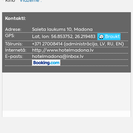
* Kino
"Vidzeme".
Kontakti:
Adrese:
Saieta laukums 10, Madona
GPS:
Lat, lon: 56.853752, 26.219483
Braukt
Tālrunis:
+371 27008414 (administrācija, LV, RU, EN)
Internetā:
http://www.hotelmadona.lv
E-pasts:
hotelmadona@inbox.lv
Lai skatītu šo Google karti, nepieciešams
iespējot sociālās sīkdatnes.