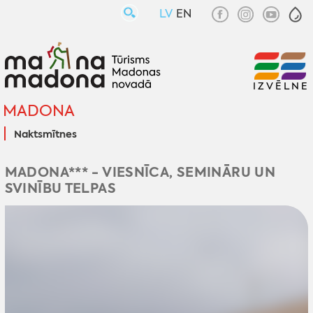
LV
EN
IZVĒLNE
MADONA
Naktsmītnes
MADONA*** - VIESNĪCA, SEMINĀRU UN
SVINĪBU TELPAS