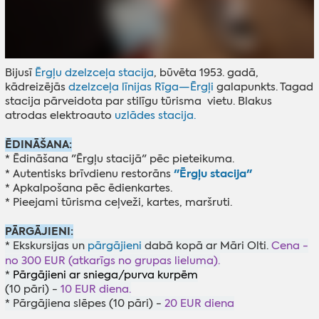
Bijusī
Ērgļu dzelzceļa stacija
, būvēta 1953. gadā,
kādreizējās
dzelzceļa līnijas Rīga—Ērgļi
galapunkts. Tagad
stacija pārveidota par stilīgu tūrisma vietu. Blakus
atrodas elektroauto
uzlādes stacija.
ĒDINĀŠANA:
* Ēdināšana "Ērgļu stacijā" pēc pieteikuma.
"Ērgļu stacija"
* Autentisks brīvdienu restorāns
* Apkalpošana pēc ēdienkartes.
* Pieejami tūrisma ceļveži, kartes, maršruti.
PĀRGĀJIENI:
* Ekskursijas un
pārgājieni
dabā kopā ar Māri Olti.
Cena -
no 300 EUR (atkarīgs no grupas lieluma).
*
Pārgājieni ar sniega/purva kurpēm
(10 pāri) -
10 EUR diena.
* Pārgājiena slēpes (10 pāri) -
20 EUR diena