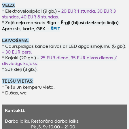
VELO:
* Elektrovelosipēdi (9 gb.) -
20 EUR 1 stunda, 30 EUR 3
stundas, 40 EUR 8 stundas.
* Zaļā ceļa maršruts Rīga - Ērgļi (bijusī dzelzceļa līnija).
ŠEIT
Apraksts, karte, GPX -
LAIVOŠANA:
* Caurspīdīgas kanoe laivas ar LED apgaismojumu (6 gb.).
- 30 EUR pers.
* Kajaki (20 gb.) -
25 EUR diena, 35 EUR divas dienas /
divvietīgs kajaks.
* SUP dēļi (3 gb.).
TELŠU VIETAS:
* Telšu un kemperu vieta.
* Dušas, wc.
Kontakti:
Darba laiks:
Restorāna darba laiks:
Pk ,S, Sv 10.00 - 21.00