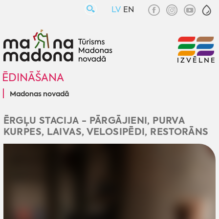
LV
EN
IZVĒLNE
ĒDINĀŠANA
Madonas novadā
ĒRGĻU STACIJA - PĀRGĀJIENI, PURVA
KURPES, LAIVAS, VELOSIPĒDI, RESTORĀNS