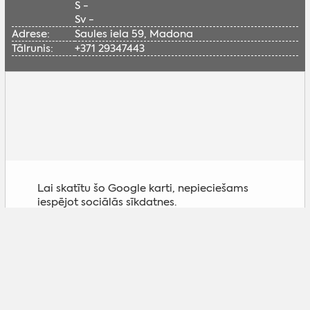
S -
Sv -
Adrese:
Saules iela 59, Madona
Tālrunis:
+371 29347443
Lai skatītu šo Google karti, nepieciešams
iespējot sociālās sīkdatnes.
Pielāgot sīkdatnes