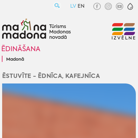
LV
EN
IZVĒLNE
ĒDINĀŠANA
Madonā
ĒSTUVĪTE - ĒDNĪCA, KAFEJNĪCA