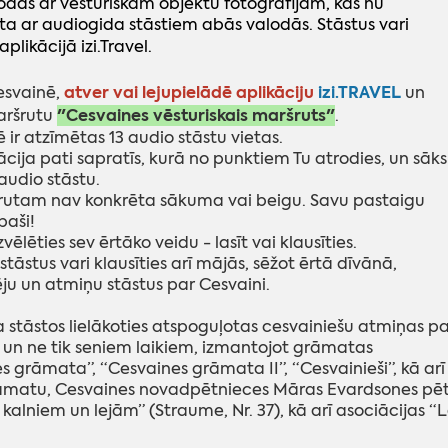
odās ar vēsturiskām objektu fotogrāfijām, kas nu
ta ar audiogida stāstiem abās valodās. Stāstus vari
aplikācijā izi.Travel.
atver vai lejupielādē aplikāciju
izi.TRAVEL
esvainē,
un
"Cesvaines vēsturiskais maršruts"
aršrutu
.
 ir atzīmētas 13 audio stāstu vietas.
ācija pati sapratīs, kurā no punktiem Tu atrodies, un sāks
audio stāstu.
utam nav konkrēta sākuma vai beigu. Savu pastaigu
paši!
zvēlēties sev ērtāko veidu - lasīt vai klausīties.
stāstus vari klausīties arī mājās, sēžot ērtā dīvānā,
ju un atmiņu stāstus par Cesvaini.
 stāstos lielākoties atspoguļotas cesvainiešu atmiņas pa
un ne tik seniem laikiem, izmantojot grāmatas
s grāmata”, “Cesvaines grāmata II”, “Cesvainieši”, kā ar
matu, Cesvaines novadpētnieces Māras Evardsones pētīj
kalniem un lejām” (Straume, Nr. 37), kā arī asociācijas “