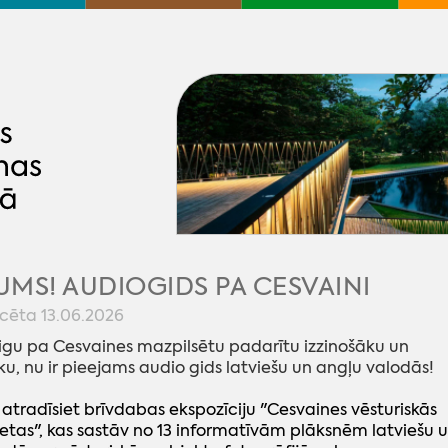
MS! AUDIOGIDS PA CESVAINI
icēta 13.06.2026
igu pa Cesvaines mazpilsētu padarītu izzinošāku un
ku, nu ir pieejams audio gids latviešu un angļu valodās!
 atradīsiet brīvdabas ekspozīciju "Cesvaines vēsturiskās
ietas", kas sastāv no 13 informatīvām plāksnēm latviešu 