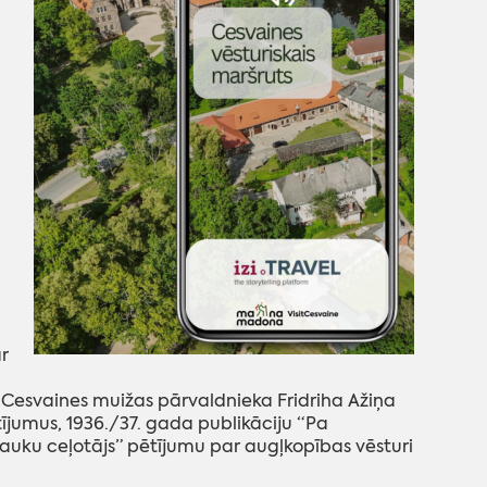
r
ī Cesvaines muižas pārvaldnieka Fridriha Ažiņa
umus, 1936./37. gada publikāciju “Pa
Lauku ceļotājs” pētījumu par augļkopības vēsturi