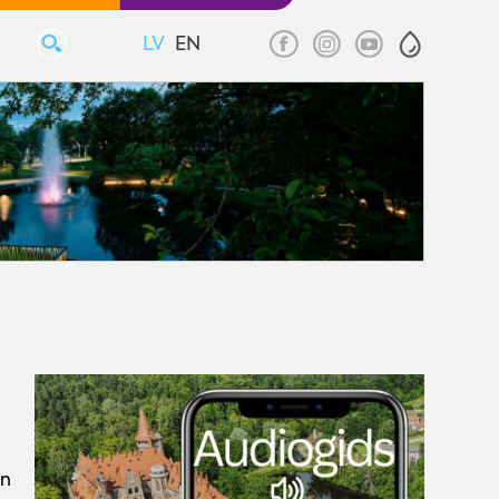
LV
EN
un