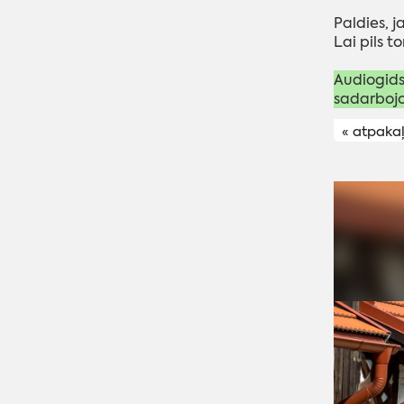
Paldies, j
Lai pils t
Audiogids
sadarbojo
« atpaka