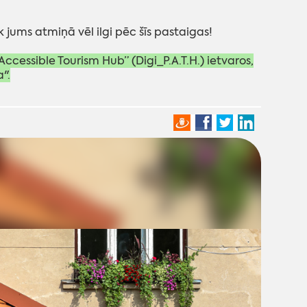
k jums atmiņā vēl ilgi pēc šīs pastaigas!
ccessible Tourism Hub” (Digi_P.A.T.H.) ietvaros,
".