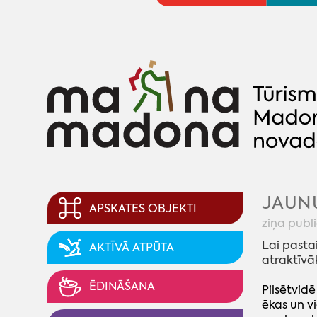
JAUNU
APSKATES OBJEKTI
ziņa publ
Lai pasta
AKTĪVĀ ATPŪTA
atraktīvā
ĒDINĀŠANA
Pilsētvidē
ēkas un v