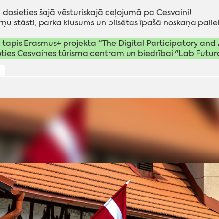
a dosieties šajā vēsturiskajā ceļojumā pa Cesvaini!
orņu stāsti, parka klusums un pilsētas īpašā noskaņa palie
 tapis Erasmus+ projekta “The Digital Participatory and A
ties Cesvaines tūrisma centram un biedrībai "Lab Futura
ļ