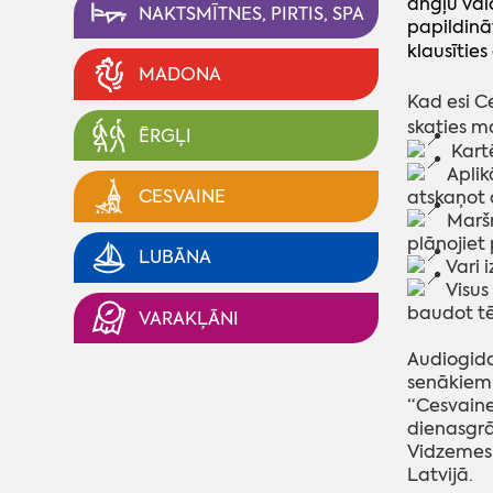
angļu val
NAKTSMĪTNES, PIRTIS, SPA
papildinā
klausīties 
MADONA
Kad esi C
skaties m
ĒRGĻI
Kartē
A
plik
CESVAINE
atskaņot 
Maršr
plānojiet 
LUBĀNA
Vari i
Visus 
baudot tē
VARAKĻĀNI
Audiogida
senākiem 
“Cesvaine
dienasgrā
Vidzemes 
Latvijā.