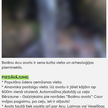
Bolēnu Acu avots ir sena kulta vieta un arheoloģijas
piemineklis.
PIEDĀVĀJUMS:
* Populāra ūdens ņemšanas vieta.
* Ainaviska pastaigu vieta. Uz avotu ir jāiet kājām ap
600m vienā virzienā. Automašīna jāatstāj uz ceļa
Bērzaune - Gaiziņkalns pie norādes "Bolēnu avots". Caur
mājas pagalmu, pa ceļu, iet ir atļauts!
* Avots tautā tiek saukts arī par Acu, Laimas vai Veselības