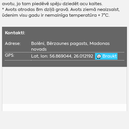
avotu, jo tam piedēvē spēju dziedēt acu kaites.
* Avots atrodas 8m dziļā gravā. Avots ziemā neaizsalst,
ūdenim visu gadu ir nemainīga temperatūra + 7°C.
Kontakti:
Adrese:
Bolēni, Bērzaunes pagasts, Madonas
novads
GPS:
Lat, lon: 56.869044, 26.012192
Braukt
Lai skatītu šo Google karti, nepieciešams
iespējot sociālās sīkdatnes.