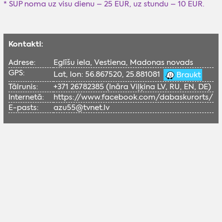
* SUP noma uz visu dienu – 25 EUR, uz stundu – 10 EUR.
Kontakti:
Adrese:
Eglīšu iela, Vestiena, Madonas novads
GPS:
Lat, lon: 56.867520, 25.881081
Braukt
Tālrunis:
+371 26782385 (Ināra Viļķina LV, RU, EN, DE)
Internetā:
https://www.facebook.com/dabaskurorts/
E-pasts:
azu55@tvnet.lv
Lai skatītu šo Google karti, nepieciešams
iespējot sociālās sīkdatnes.