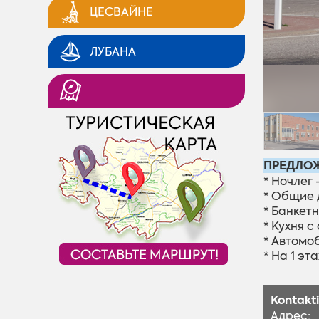
ЦЕСВАЙНЕ
ЛУБАНА
ПРЕДЛОЖ
* Ночлег 
* Общие 
* Банкетн
* Кухня 
* Автомо
* На 1 э
Kontakti
Адрес: