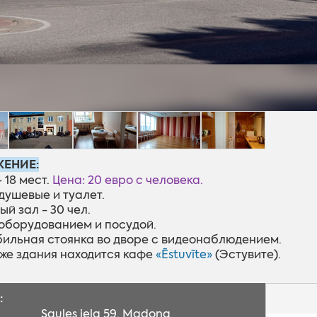
ЕНИЕ:
- 18 мест.
Цена: 20 евро с человека.
душевые и туалет.
ый зал - 30 чел.
с оборудованием и посудой.
бильная стоянка во дворе с видеонаблюдением.
таже здания находится кафе
«Ēstuvīte»
(Эстувите).
:
Saules iela 59, Madona