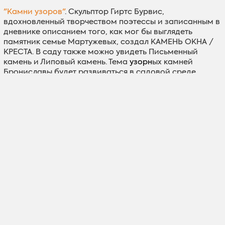
"Kамни узоров"
. Скульптор Гиртс Бурвис,
вдохновленный творчеством поэтессы и записанным в
дневнике описанием того, как мог бы выглядеть
памятник семье Мартужевых, создал КАМЕНЬ ОКНА /
КРЕСТА. В саду также можно увидеть Письменный
камень и Липовый камень. Тема
узорн
ых камней
Брониславы будет развиваться в садовой среде
постепенно - еще 2 камня совсем недавно были
размещены и ждут своего художественного решения. В
свою очередь, у входа установлен небольшой валун,
покрытый мхом, привезенный с перекрестка в родном
для Брониславы селе Славиту , как символ
происхождения семьи.
Kontakti:
Часы работы:
По предварительной заявке!
Адрес:
Dārziņi 1, Indrānu pagasts, Madonas
novads
GPS:
Lat, lon: 56.917796, 26.728621
Braukt