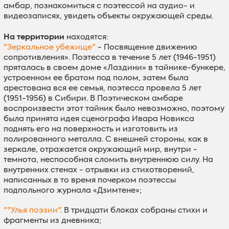
амбар, познакомиться с поэтессой на аудио- и
видеозаписях, увидеть объекты окружающей среды.
На территории
находятся:
"Зеркальное убежище"
- Посвящение движению
сопротивления». Поэтесса в течение 5 лет (1946-1951)
пряталась в своем доме «Лаздини» в тайнике-бункере,
устроенном ее братом под полом, затем была
арестована вся ее семья, поэтесса провела 5 лет
(1951-1956) в Сибири. В Поэтическом амбаре
воспроизвести этот тайник было невозможно, поэтому
была принята идея сценографа Ивара Новикса
поднять его на поверхность и изготовить из
полированного металла. С внешней стороны, как в
зеркале, отражается окружающий мир, внутри -
темнота, неспособная сломить внутреннюю силу. На
внутренних стенах - отрывки из стихотворений,
написанных в то время почерком поэтессы
подпольного журнала «Дзимтене»;
""Улья поэзии"
. В тридцати блоках собраны стихи и
фрагменты из дневника;