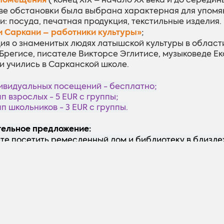
ве обстановки была выбрана характерная для упомя
и: посуда, печатная продукция, текстильные изделия.
 Саркани – работники культуры»
;
ия о знаменитых людях латышской культуры в области
Брегисе, писателе Викторсе Эглитисе, музыковеде Ек
и учились в Сарканской школе.
дивидуальных посещений - бесплатно;
пп взрослых - 5 EUR с группы;
пп школьников - 3 EUR с группы.
ельное предложение:
ете посетить ремесленный дом и библиотеку в близле
тдыха.
:
боты:
Пн: закрыто
Вт, Ср, Чт, Пт: 10.00 - 17.00
Cб, Вс: по предварительной заявке