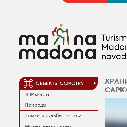
ХРАН
ОБЪЕКТЫ ОСМОТРА
САРК
TOP места
Природa
Замки, усадьбы, церкви
Музеи, мемориалы