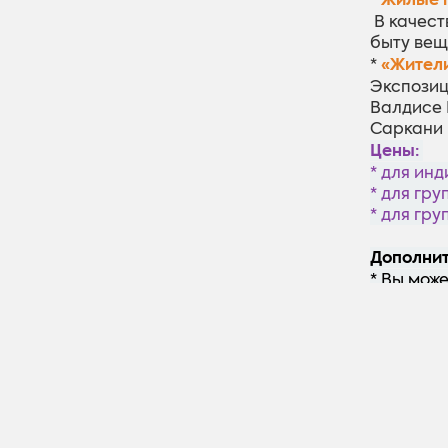
В качест
быту вещ
«Жители
*
Экспозиц
Валдисе 
Саркани 
Цены:
* для ин
* для гру
* для гру
Дополнит
* Вы мож
* Место о
Kontakti
Часы ра