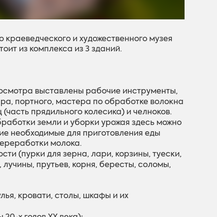
 краеведческого и художественного музея
оит из комплекса из 3 зданий.
 осмотра выставлены рабочие инструменты,
ара, портного, мастера по обработке волокна
(часть прядильного колесика) и челноков.
работки земли и уборки урожая здесь можно
гие необходимые для приготовления еды
переработки молока.
ти (пурки для зерна, лари, корзины, туески,
 лучины, прутьев, корня, бересты, соломы,
ья, кровати, столы, шкафы и их
 20-х годов XX века);