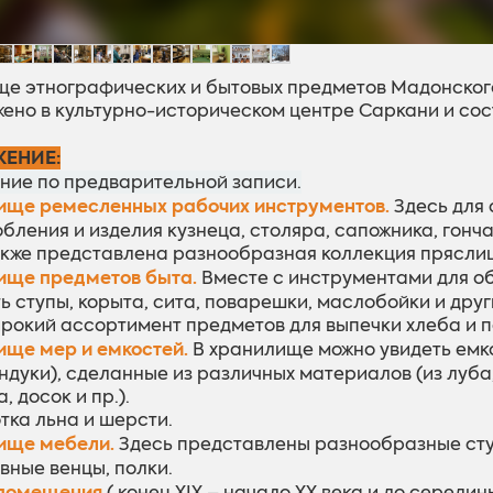
е этнографических и бытовых предметов Мадонского
енo в культурно-историческом центре Саркани и сост
ЕНИЕ:
ние по предварительной записи.
ище ремесленных рабочих инструментов.
Здесь для
бления и изделия кузнеца, столяра, сапожника, гонч
Также представлена разнообразная коллекция пряслиц 
ище предметов быта.
Вместе с инструментами для об
ь ступы, корыта, сита, поварешки, маслобойки и дру
рокий ассортимент предметов для выпечки хлеба и 
ще мер и емкостей.
В хранилище можно увидеть емкос
ндуки), сделанные из различных материалов (из луба,
, досок и пр.).
тка льна и шерсти.
ище мебели.
Здесь представлены разнообразные стул
вные венцы, полки.
помещения
( конец XIX – начало XX века и до середины