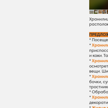
Хранилищ
располож
ПРЕДЛОЖ
* Посеще
Xранил
*
приспосо
и кожи. 
Xранил
*
осмотрет
вещи. Ши
Xранили
*
бочки, су
тростника
* Обрабо
Xранил
*
декорати
Жилые 
*