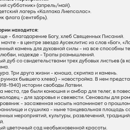
ний субботник» (апрель/май).
 детский лагерь «Калпака Лиепсалас».
ик флага (сентябрь).
ории находится:
ище - благодарение Богу, хлеб Священных Писаний.
 мачте - в центре звезда Аусеклитис из слов «Бог», «Л
енный камень для духовной силы - на все способны те,
 любви, надежде - Трапы размышлений.
ый дуб со свидетельствами трех дубовых листьев (в к
ома.
ура. Три друга жизни - юноша, скрипка и камень.
 руинах бывшего хлева) - новостройка. В нем представ
918-1940) истории свободы Латвии.
ка места, где были конюшня и амбар для телег, в пове
 колодец - для здоровья и свежести. Сеновалы для ро
 дровяник - засаженная насыпь напоминает о прошлом
ранилище и
сушилка
- ныне танцевальная площадь со 
нных мероприятий, культуры, развлечений, традиций,
й.
ый цветочный сад необыкновенной красоты.