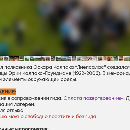
л полковника Оскара Калпака
"Лиепсалас"
создался 
цы Эрии Калпакс-Грундмане (1922-2006). В мемори
и элементы окружающей среды:
ЕНИЕ:
сия в сопровождении гида.
Оплата пожертвованием.
П
зация лагерей.
ля отдыха.
ию можно свободно посетить и без гида!
нные мероприятия: