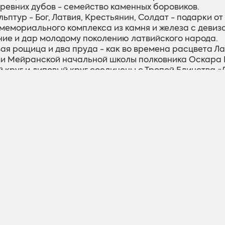
древних дубов - семейство каменных боровиков.
льптур - Бог, Латвия, Крестьянин, Солдат - подарки от
 мемориального комплекса из камня и железа с девизо
ие и дар молодому поколению латвийского народа.
вая рощица и два пруда - как во времена расцвета Ла
и Мейранской начальной школы полковника Оскара 
й круг и липовый круг соединены с Тропой Единства «
ения». Почти 300-летнее крестьянское подворье в Ли
ьный комплекс - как святыня и источник силы для па
 крестьян и солдат, липа - душа и хозяйка семьи, хр
a, дочери липы - дух предков, который нужно укрепля
сть латышей в себе.
ал окружает Сад создателя, посаженный школьной м
 любит землю наших предков - Латвийское государство,
 латышским духом, христианством, красотой и процв
Оскара Калпака
находится в 12 км, на кладбище Виса
: