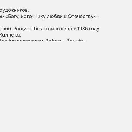
 художников.
м «Богу, источнику любви к Отечеству» -
твии. Рощица была высажена в 1936 году
Калпака.
Для безопасности, Работы, Дружбы,
епсале не реставрируется, но создается
триотического воспитания. Дуб всегда был
анительница домашнего очага. Символ круга -
ть в нашем народе, духовная сила -
олодежью и общественностью. Венок вили
 и вместе борются за то, чтобы Латвия
етанием.
гала.