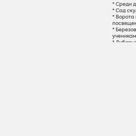
* Среди 
* Сад ску
* Ворота
посвящен
* Березо
ученикам
* Дубовы
Прославл
мемориал
символом
сыны дуб
уверенно
* Мемори
все, кто
богатела
Могила 
Kontakti