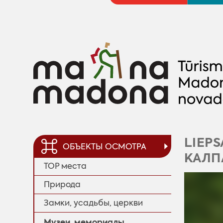
LIEP
ОБЪЕКТЫ ОСМОТРА
КАЛП
TOP места
Природa
Замки, усадьбы, церкви
Музеи, мемориалы