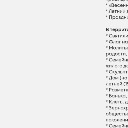
* «Весен
* Летний
* Праздн
В террит
* Святил
* Флаг на
* Молитв
радости,
* Семейн
жилого д
* Скульпт
* Дом (на
летней (1
* Размет
* Банька,
* Клеть,
* Зернох
обществе
поколени
* Семейн