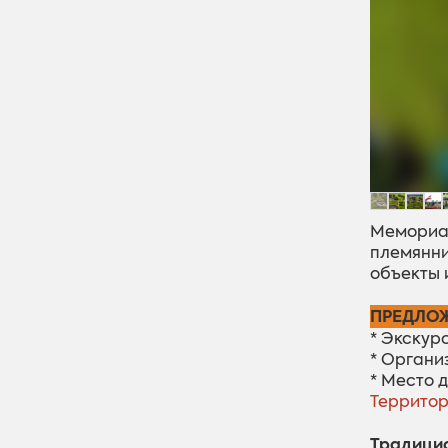
Мемориа
племянни
объекты 
ПРЕДЛОЖ
* Экскур
* Органи
* Место д
Территор
Традицио