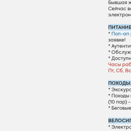
Бывшая ж
Сейчас в
электром
ПИТАНИЕ
*
Поп-ап 
заявке!
* Аутент
* Обслуж
* Доступ
Часы раб
Пт, Сб, Вс
ПОХОДЫ
* Экскур
* Походы
(10 пар) 
* Беговые
ВЕЛОСИ
* Электр