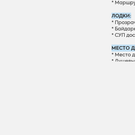
* Маршру
ЛОДКИ:
* Прозрач
* Байдарк
* СУП доск
МЕСТO Д
* Место 
* Душевые
Kontakti
Адрес:
GPS:
Телефон
Интерне
Эл. почт