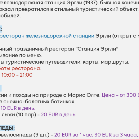
елезнодорожная станция Эргли (1937), бывшая конечн
окзал превратился в стильный туристический объект.
обилей.
:
ресторан железнодорожной станции
Эргли (открыт с
ичный праздничный ресторан "Cтанция Эргли"
ивание по меню.
ны туристические путеводители, карты, маршруты.
оты ресторана:
 10:00 - 21:00
:
сии и походы на природе с Марис Олте.
Цена - от 300 
 в снежно-болотных ботинках
-
10 EUR в день.
 лыжи (10 пар) -
20 EUR в день
ПЕДЫ:
овелосипеды (9 шт.) -
20 EUR за 1 час, 30 EUR за 3 часа,