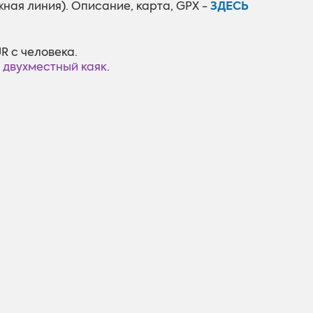
ЗДЕСЬ
ная линия). Описание, карта, GPX -
UR с человека.
/ двухместный каяк
.
 skatītu šo Google karti, nepieciešams
pējot sociālās sīkdatnes.
Pielāgot sīkdatnes