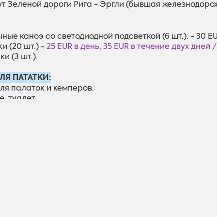
т Зелeнoй дороги Рига - Эргли (бывшая железнодорож
ные каноэ со светодиодной подсветкой (6 шт.). - 30 E
и (20 шт.) -
25 EUR в день, 35 EUR в течение двух дней 
и (3 шт.).
ЛЯ ПАТАТКИ:
для палаток и кемперов.
, туалет.
:
Stacijas iela 1, Ērgļi, Madonas novads
Lat, lon: 56.895727, 25.630889
Lai
Braukt
ies
:
+371 29692200 (Inese Olte, LV, RU, EN)
т сайт:
https://www.facebook.com/stacijaergli
а:
inese.olte@gmail.com