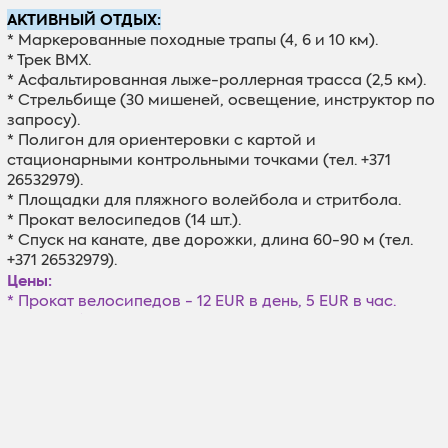
АКТИВНЫЙ ОТДЫХ:
* Маркерованные походные трапы (4, 6 и 10 км).
* Трек BMX.
* Асфальтированная лыже-роллерная трасса (2,5 км).
* Стрельбище (30 мишеней, освещение, инструктор по
запросу).
* Полигон для ориентеровки с картой и
стационарными контрольными точками (тел. +371
26532979).
* Площадки для пляжного волейбола и стритбола.
* Прокат велосипедов (14 шт.).
* Cпуск
на
канате, две дорожки, длина 60-90 м (тел.
+371 26532979).
Цены:
* Прокат велосипедов - 12 EUR в день, 5 EUR в час.
* Стрельбище: 1 час в присутствии инструктора - 30
EUR (1-3 чел.).
* Использование шлагбаума BMX - 20 EUR в час.
ЗДЕСЬ
* Подробнее -
Kontakti: