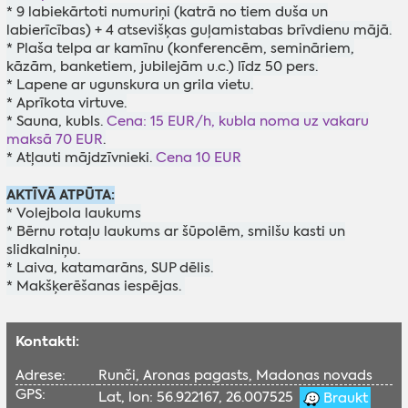
* 9 labiekārtoti numuriņi (katrā no tiem duša un
labierīcības) + 4 atsevišķas guļamistabas brīvdienu mājā.
* Plaša telpa ar kamīnu (konferencēm, semināriem,
kāzām, banketiem, jubilejām u.c.) līdz 50 pers.
* Lapene ar ugunskura un grila vietu.
* Aprīkota virtuve.
* Sauna, kubls.
Cena: 15 EUR/h, kubla noma uz vakaru
maksā 70 EUR
.
* Atļauti mājdzīvnieki.
Cena 10 EUR
AKTĪVĀ ATPŪTA:
* Volejbola laukums
* Bērnu rotaļu laukums ar šūpolēm, smilšu kasti un
slidkalniņu.
* Laiva, katamarāns, SUP dēlis.
* Makšķerēšanas iespējas.
Kontakti:
Adrese:
Runči, Aronas pagasts, Madonas novads
GPS:
Lat, lon: 56.922167, 26.007525
Braukt