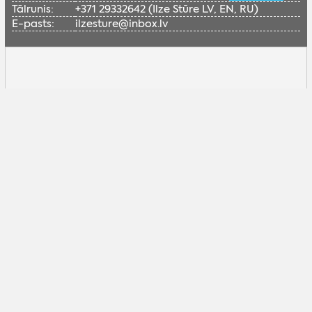
Tālrunis:
+371 29332642 (Ilze Stūre LV, EN, RU)
E-pasts:
ilzesture@inbox.lv
Lai skatītu šo Google karti, nepieciešams
iespējot sociālās sīkdatnes.
Pielāgot sīkdatnes