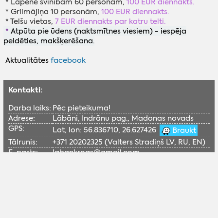
* Lapene svinībām 60 personām,
100 EUR diennakts.
* Grilmājiņa 10 personām,
100 EUR diennakts.
* Telšu vietas,
7 EUR diennakts par katru telti.
*
Atpūta pie ūdens (naktsmītnes viesiem) - iespēja
peldēties, makšķerēšana.
Aktualitātes
facebook
Kontakti:
Darba laiks:
Pēc pieteikuma!
Adrese:
Lābāni, Indrānu pag., Madonas novads
GPS:
Lat, lon: 56.836710, 26.627426
Braukt
Tālrunis:
+371 20202325 (Valters Stradiņš LV, RU, EN)
E-pasts:
labankrogs@gmail.com