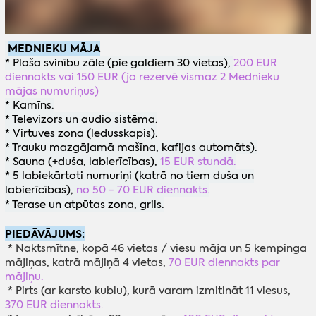
MEDNIEKU MĀJA
* Plaša svinību zāle (pie galdiem 30 vietas),
200 EUR
diennakts vai
150 EUR (ja rezervē vismaz 2 Mednieku
mājas numuriņus)
* Kamīns.
* Televizors un audio sistēma.
* Virtuves zona (ledusskapis).
* Trauku mazgājamā mašīna, kafijas automāts).
* Sauna (+duša, labierīcības),
15 EUR stundā.
* 5 labiekārtoti numuriņi (katrā no tiem duša un
labierīcības),
no 50 - 70 EUR diennakts.
* Terase un atpūtas zona, grils.
PIEDĀVĀJUMS:
* Naktsmītne, kopā 46 vietas / viesu māja un 5 kempinga
mājiņas, katrā mājiņā 4 vietas,
70 EUR diennakts par
mājiņu.
* Pirts (ar karsto kublu), kurā varam izmitināt 11 viesus,
370 EUR diennakts.