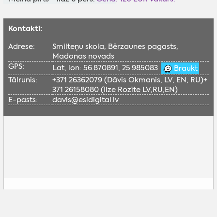
Kontakti:
Adrese:
Smilteņu skola, Bērzaunes pagasts,
Madonas novads
GPS:
Lat, lon: 56.870891, 25.985083
Braukt
Tālrunis:
+371 26362079 (Dāvis Okmanis, LV, EN, RU)+
371 26158080 (Ilze Rozīte LV,RU,EN)
E-pasts:
davis@esidigital.lv
Lai skatītu šo Google karti, nepieciešams
iespējot sociālās sīkdatnes.