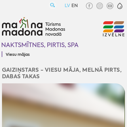
LV
EN
IZVĒLNE
NAKTSMĪTNES, PIRTIS, SPA
Viesu mājas
GAIZIŅSTARS - VIESU MĀJA, MELNĀ PIRTS,
DABAS TAKAS