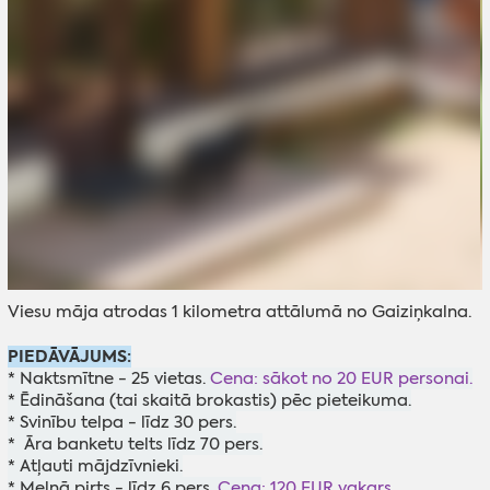
Viesu māja atrodas 1 kilometra attālumā no Gaiziņkalna.
PIEDĀVĀJUMS:
* Naktsmītne - 25 vietas.
Cena: sākot no 20 EUR personai.
* Ēdināšana (tai skaitā brokastis) pēc pieteikuma.
* Svinību telpa - līdz 30 pers.
* Āra banketu telts līdz 70 pers.
* Atļauti mājdzīvnieki.
* Melnā pirts - līdz 6 pers.
Cena
: 120 EUR vakars.