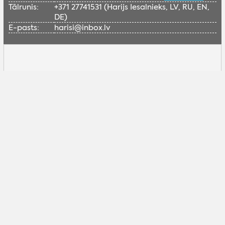
Tālrunis:
+371 27741531 (Harijs Iesalnieks, LV, RU, EN,
DE)
E-pasts:
harisi@inbox.lv
Lai skatītu šo Google karti, nepieciešams
iespējot sociālās sīkdatnes.
Pielāgot sīkdatnes