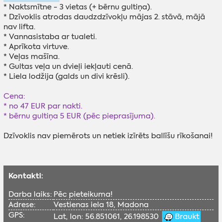
* Naktsmītne - 3 vietas (+ bērnu gultiņa).
* Dzīvoklis atrodas daudzdzīvokļu mājas 2. stāvā, mājā
nav lifta.
* Vannasistaba ar tualeti.
* Aprīkota virtuve.
* Veļas mašīna.
* Gultas veļa un dvieļi iekļauti cenā.
* Liela lodžija (galds un divi krēsli).
Cena:
* no 47 EUR par nakti.
* bērnu gultiņa 5 EUR (pēc pieprasījuma).
Dzīvoklis nav piemērots un netiek izīrēts ballīšu rīkošanai!
Kontakti:
Darba laiks:
Pēc pieteikuma!
Adrese:
Vestienas iela 18, Madona
GPS:
Lat, lon: 56.851061, 26.198530
Braukt